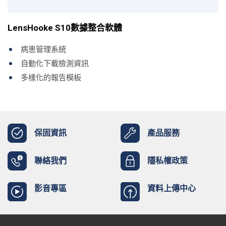
LensHooke S10數據整合軟體
病患管理系統
自動化下載檢測資訊
多樣化的報告模板
保固資訊
產品服務
聯絡我們
隱私權政策
影音專區
資料上傳中心